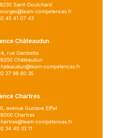
18230 Saint-Doulchard
bourges@team-competences.fr
02 45 41 07 43
ence Châteaudun
24, rue Gambetta
28200 Châteaudun
chateaudun@team-competences.fr
02 37 98 60 35
ence Chartres
10, avenue Gustave Eiffel
28000 Chartres
chartres@team-competences.fr
02 34 40 33 11