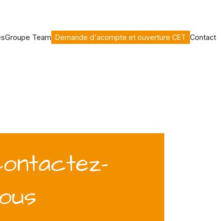
es
Groupe Team
Demande d'acompte et ouverture CET
Contact
ontactez-
ous