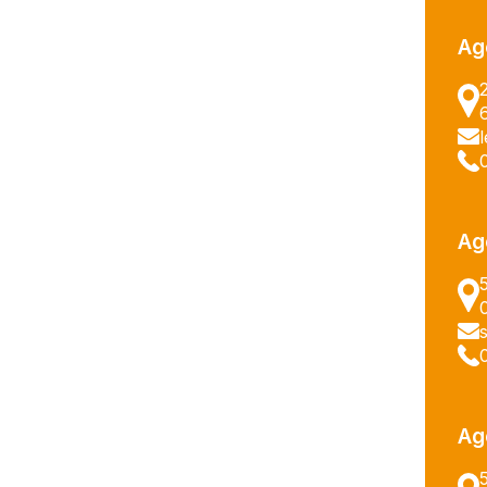
Ag
Ag
Ag