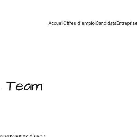
Accueil
Offres d'emploi
Candidats
Entrepris
z Team
us envisagez d'avoir