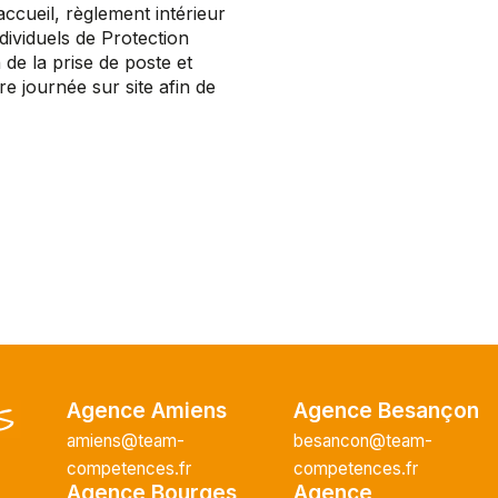
'accueil, règlement intérieur
dividuels de Protection
 de la prise de poste et
re journée sur site afin de
Agence Amiens
Agence Besançon
amiens@team-
besancon@team-
competences.fr
competences.fr
Agence Bourges
Agence