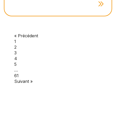
« Précédent
1
2
3
4
5
…
61
Suivant »