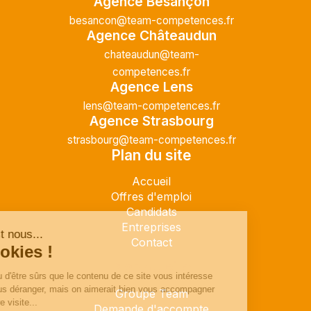
Agence Besançon
besancon@team-competences.fr
Agence Châteaudun
chateaudun@team-
competences.fr
Agence Lens
lens@team-competences.fr
Agence Strasbourg
strasbourg@team-competences.fr
Plan du site
Accueil
Offres d'emploi
Candidats
Entreprises
Contact
Plan du site
Groupe Team
Demande d'accompte