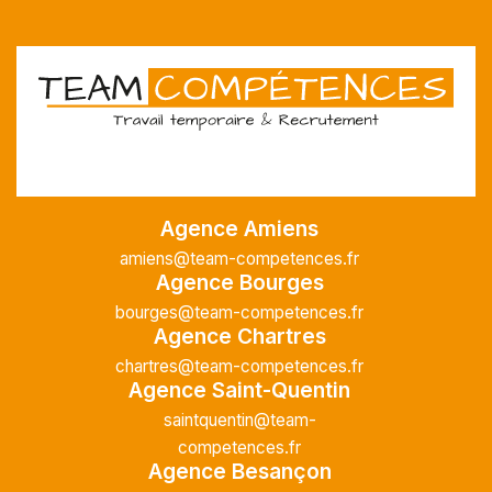
Agence Amiens
amiens@team-competences.fr
Agence Bourges
bourges@team-competences.fr
Agence Chartres
chartres@team-competences.fr
Agence Saint-Quentin
saintquentin@team-
competences.fr
Agence Besançon