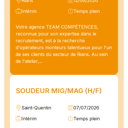
Rians
12/06/2026
Intérim
Temps plein
Votre agence TEAM COMPÉTENCES,
reconnue pour son expertise dans le
recrutement, est à la recherche
d'opérateurs monteurs talentueux pour l'un
de ses clients du secteur de Rians. Au sein
de l'atelier,...
SOUDEUR MIG/MAG (H/F)
Saint-Quentin
07/07/2026
Intérim
Temps plein