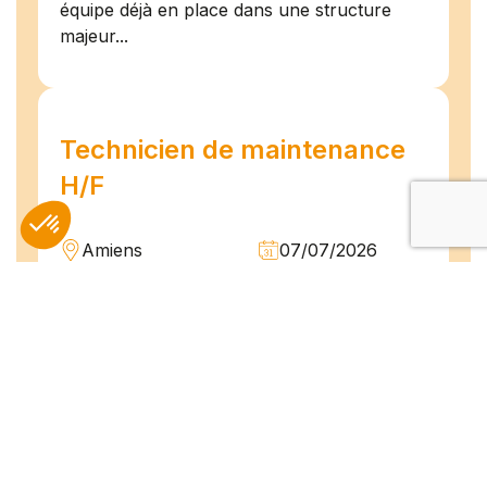
équipe déjà en place dans une structure
majeur...
Technicien de maintenance
H/F
Amiens
07/07/2026
Intérim
Temps plein
L'agence TEAM COMPETENCES recherche
pour son client, des Techniciens de
Maintenance H/F afin d'assurer la
maintenance préventive et curative
d'installations industrielles. Vos missions : -
Réaliser...