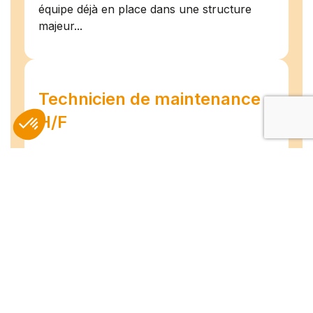
équipe déjà en place dans une structure
majeur...
Technicien de maintenance
H/F
Amiens
07/07/2026
Intérim
Temps plein
L'agence TEAM COMPETENCES recherche
pour son client, des Techniciens de
Maintenance H/F afin d'assurer la
maintenance préventive et curative
d'installations industrielles. Vos missions : -
Réaliser...