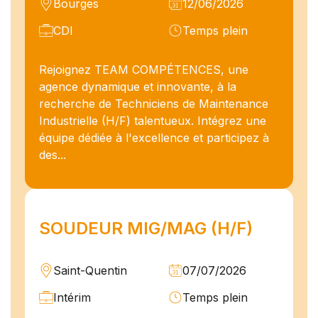
Bourges
12/06/2026
CDI
Temps plein
Rejoignez TEAM COMPÉTENCES, une
agence dynamique et innovante, à la
recherche de Techniciens de Maintenance
Industrielle (H/F) talentueux. Intégrez une
équipe dédiée à l'excellence et participez à
des...
SOUDEUR MIG/MAG (H/F)
Saint-Quentin
07/07/2026
Intérim
Temps plein